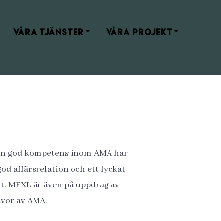
VÅRA TJÄNSTER
VÅRA PROJEKT
d en god kompetens inom AMA har
od affärsrelation och ett lyckat
ekt. MEXL är även på uppdrag av
åvor av AMA.