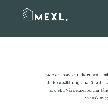
Skip
to
content
AMA är en av grundstenarna i s
du förutsättningarna för att sk
projekt. Våra experter har lån
Svensk Bygg