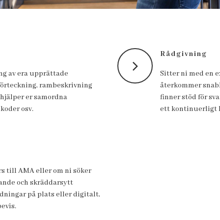
Rådgivning
ng av era upprättade
Sitter ni med en ex
förteckning, rambeskrivning
återkommer snabbt
 hjälper er samordna
finner stöd för sva
koder osv.
ett kontinuerligt 
s till AMA eller om ni söker
lande och skräddarsytt
ningar på plats eller digitalt,
evis.