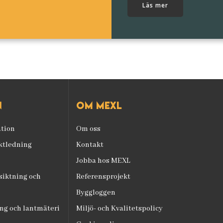
Läs mer
n
Om mexl
ation
Om oss
ektledning
Kontakt
Jobba hos MEXL
iktning och
Referensprojekt
Byggloggen
ng och lantmäteri
Miljö- och Kvalitetspolicy