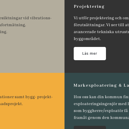
Projektering
esiktningar vid vibrations-
Vi utför projektering och o
mfortmätning,
förutsättningar. Vi ser till 
ing.
avancerade tekniska utrustni
byggområdet.
Läs mer
Markexploatering & L
ationer samt bygg- projekt-
Hos oss kan din kommun fin
nadsprojekt.
exploateringsingenjör med 
som byggherre/exploatör få d
framåt genom den kommunal