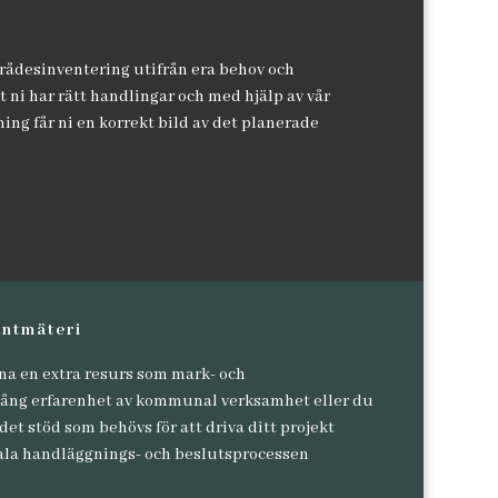
mrådesinventering utifrån era behov och
att ni har rätt handlingar och med hjälp av vår
ng får ni en korrekt bild av det planerade
antmäteri
na en extra resurs som mark- och
lång erfarenhet av kommunal verksamhet eller du
et stöd som behövs för att driva ditt projekt
a handläggnings- och beslutsprocessen