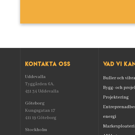
Kontakta oss
Vad vi ka
Uddevalla
Buller och vibr
Tyggården 6A,
Bygg- och proj
451 34 Uddevalla
Projektering
Göteborg
Entreprenadbes
Kungsgatan 17
energi
411 19 Göteborg
Markexploateri
Stockholm