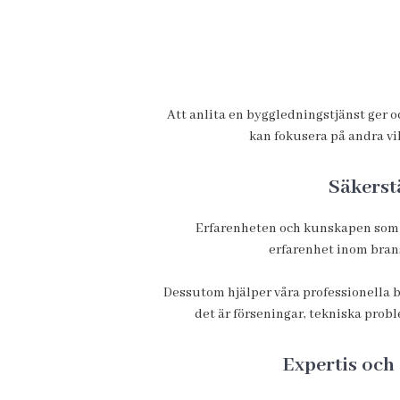
Att anlita en byggledningstjänst ger o
kan fokusera på andra vi
Säkerst
Erfarenheten och kunskapen som vår
erfarenhet inom brans
Dessutom hjälper våra professionella 
det är förseningar, tekniska proble
Expertis och 