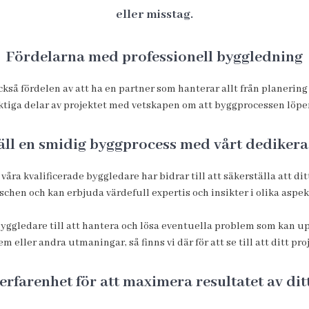
eller misstag.
Fördelarna med professionell byggledning
ckså fördelen av att ha en partner som hanterar allt från planerin
ktiga delar av projektet med vetskapen om att byggprocessen löper
äll en smidig byggprocess med vårt dediker
a kvalificerade byggledare har bidrar till att säkerställa att ditt
chen och kan erbjuda värdefull expertis och insikter i olika aspe
byggledare till att hantera och lösa eventuella problem som kan 
m eller andra utmaningar, så finns vi där för att se till att ditt pro
erfarenhet för att maximera resultatet av di