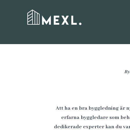
Skip
to
content
By
Att ha en bra byggledning är ny
erfarna byggledare som behöv
dedikerade experter kan du var