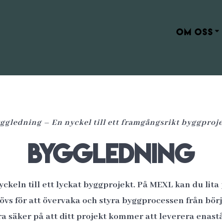
OM OSS
ggledning – En nyckel till ett framgångsrikt byggproj
Byggledning
ckeln till ett lyckat byggprojekt. På MEXL kan du lita 
s för att övervaka och styra byggprocessen från börja
a säker på att ditt projekt kommer att leverera enast