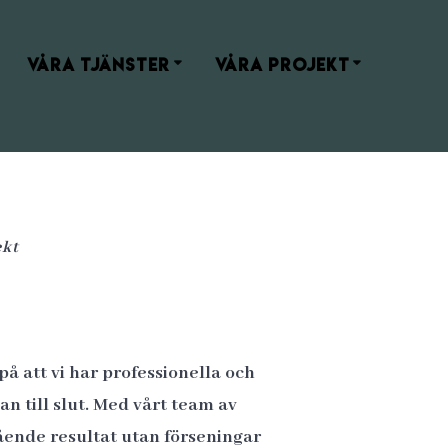
VÅRA TJÄNSTER
VÅRA PROJEKT
ekt
på att vi har professionella och
n till slut. Med vårt team av
ående resultat utan förseningar