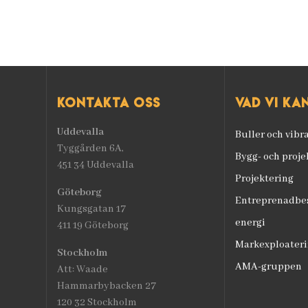
Kontakta oss
Vad vi ka
Uddevalla
Buller och vibr
Tyggården 6A,
Bygg- och proj
451 34 Uddevalla
Projektering
Göteborg
Entreprenadbes
Kungsgatan 17
energi
411 19 Göteborg
Markexploateri
Stockholm
AMA-gruppen
Att: Waade
Hammarbybacken 27
120 32 Stockholm