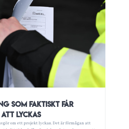
ng som faktiskt får
att lyckas
vgör om ett projekt lyckas. Det är förmågan att