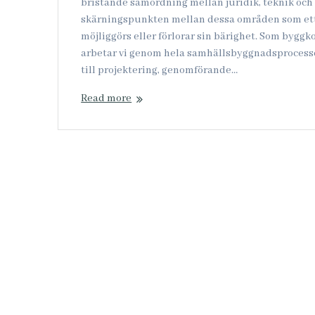
bristande samordning mellan juridik, teknik och 
skärningspunkten mellan dessa områden som ett
möjliggörs eller förlorar sin bärighet. Som bygg
arbetar vi genom hela samhällsbyggnadsprocesse
till projektering, genomförande…
Read more