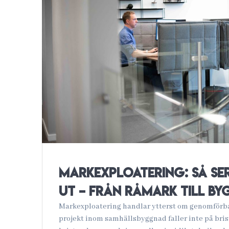
Markexploatering: Så se
ut – från råmark till by
Markexploatering handlar ytterst om genomförb
projekt inom samhällsbyggnad faller inte på bri