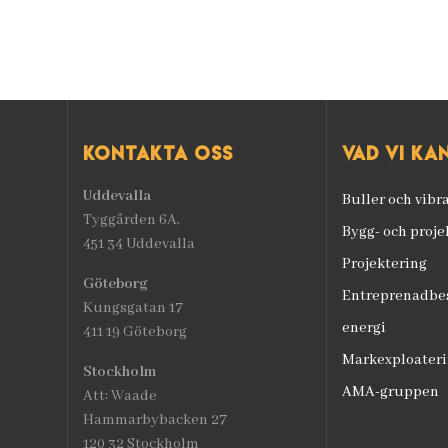
Kontakta oss
Vad vi ka
Uddevalla
Buller och vibr
Tyggården 6A,
Bygg- och proj
451 34 Uddevalla
Projektering
Göteborg
Entreprenadbes
Kungsgatan 17
energi
411 19 Göteborg
Markexploateri
Stockholm
AMA-gruppen
Att: Waade
Hammarbybacken 27
120 32 Stockholm