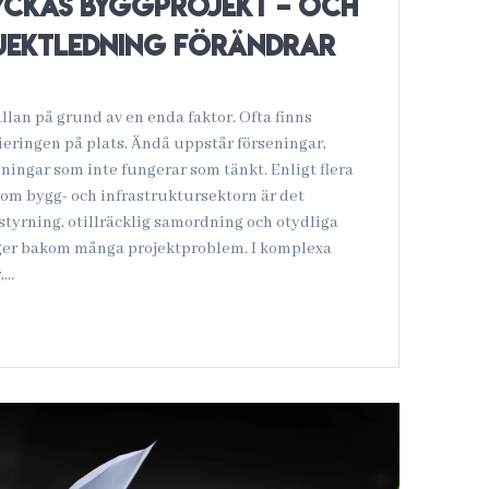
yckas byggprojekt – och
jektledning förändrar
llan på grund av en enda faktor. Ofta finns
sieringen på plats. Ändå uppstår förseningar,
ningar som inte fungerar som tänkt. Enligt flera
nom bygg- och infrastruktursektorn är det
styrning, otillräcklig samordning och otydliga
ger bakom många projektproblem. I komplexa
,…