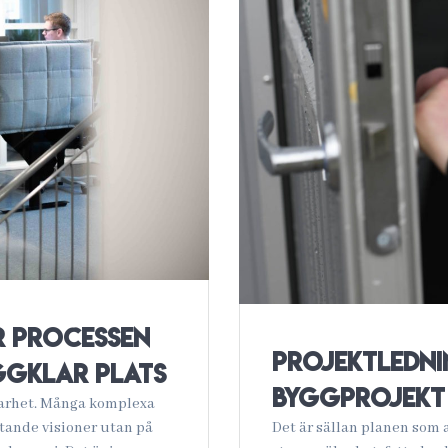
r processen
Projektledni
ggklar plats
byggprojekt 
arhet. Många komplexa
stande visioner utan på
Det är sällan planen som a