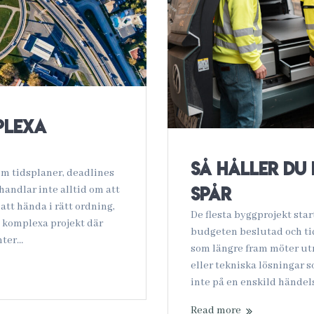
plexa
Så håller du
 om tidsplaner, deadlines
spår
handlar inte alltid om att
att hända i rätt ordning,
De flesta byggprojekt star
I komplexa projekt där
budgeten beslutad och ti
nter…
som längre fram möter ut
eller tekniska lösningar 
inte på en enskild händel
Read more