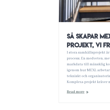
Så skapar MEX
projekt, vi f
I stora samhällsprojekt är 
process. En medveten, met
markdata till mänsklig k
igenom hur MEXL arbetar f
tekniskt och organisatori
Komplexa projekt kräver 
Read more