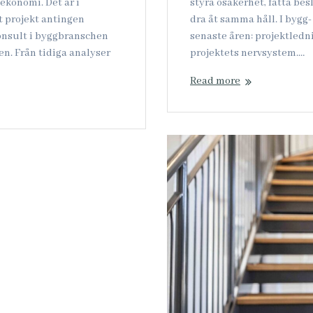
ekonomi. Det är i
styra osäkerhet, fatta besl
 projekt antingen
dra åt samma håll. I bygg
konsult i byggbranschen
senaste åren: projektledni
n. Från tidiga analyser
projektets nervsystem.…
Read more