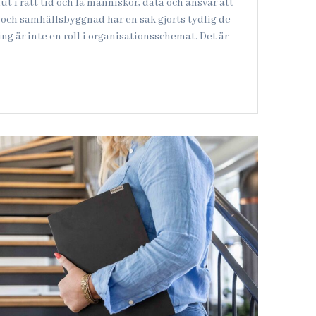
ut i rätt tid och få människor, data och ansvar att
- och samhällsbyggnad har en sak gjorts tydlig de
ng är inte en roll i organisationsschemat. Det är