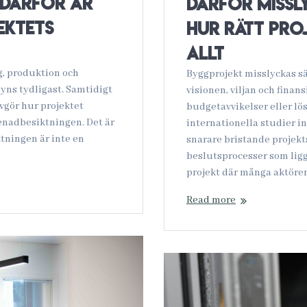
 därför är
Därför missl
ektets
hur rätt pro
allt
ng, produktion och
Byggprojekt misslyckas sä
syns tydligast. Samtidigt
visionen, viljan och finan
vgör hur projektet
budgetavvikelser eller lös
renadbesiktningen. Det är
internationella studier i
ktningen är inte en
snarare bristande projekt
beslutsprocesser som lig
projekt där många aktörer
Read more